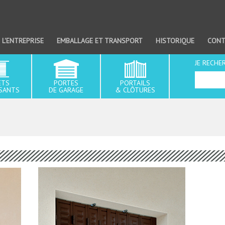
NAVIGATION
PRINCIPALE
L'ENTREPRISE
EMBALLAGE ET TRANSPORT
HISTORIQUE
CONT
JE RECHE
ETS
PORTES
PORTAILS
SANTS
DE GARAGE
& CLÔTURES