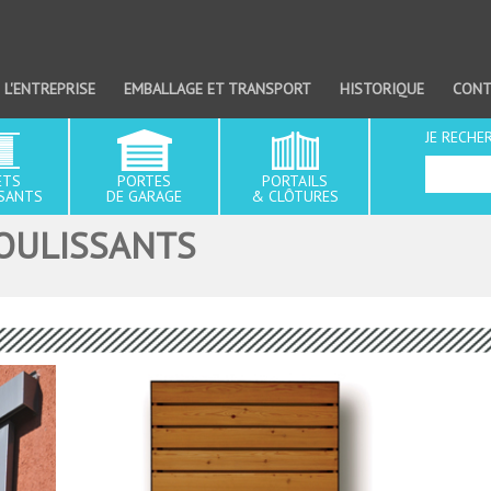
NAVIGATION
PRINCIPALE
L'ENTREPRISE
EMBALLAGE ET TRANSPORT
HISTORIQUE
CONT
JE RECHE
ETS
PORTES
PORTAILS
SANTS
DE GARAGE
& CLÔTURES
COULISSANTS